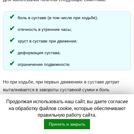
боль в суставе (в том числе при ходьбе);
отечность в утренние часы;
хруст в суставе при движении;
деформация сустава;
ограничение подвижности.
Но при ходьбе, при первых движениях в суставе детрит
выталкивается в завороты суставной сумки и боль
значительно уменьшается или полностью исчезает.
Продолжая использовать наш сайт, вы даете согласие
на обработку файлов cookie, которые обеспечивают
Диагностика артроза голеностопа
правильную работу сайта.
Принять и закрыть
Артроз диагностируется во время визуального осмотра,