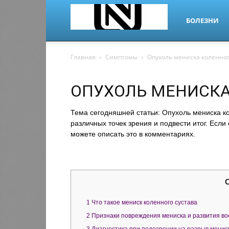
БОЛЕЗНИ
nano-
Главная
Симптомы
Опухоль мениска коленног
ОПУХОЛЬ МЕНИСКА
dr.ru
Тема сегодняшней статьи: Опухоль мениска ко
различных точек зрения и подвести итог. Если
можете описать это в комментариях.
1
Что такое мениск коленного сустава
2
Признаки повреждения мениска и развития во