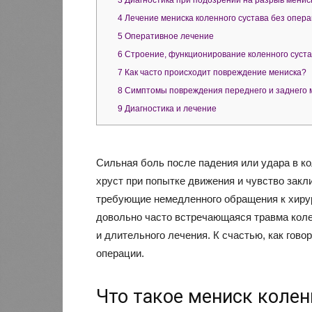
3
Диагностика при подозрении на разрыв менис
4
Лечение мениска коленного сустава без опер
5
Оперативное лечение
6
Строение, функционирование коленного суста
7
Как часто происходит повреждение мениска?
8
Симптомы повреждения переднего и заднего 
9
Диагностика и лечение
Сильная боль после падения или удара в кол
хруст при попытке движения и чувство закл
требующие немедленного обращения к хирур
довольно часто встречающаяся травма кол
и длительного лечения. К счастью, как гово
операции.
Что такое мениск колен