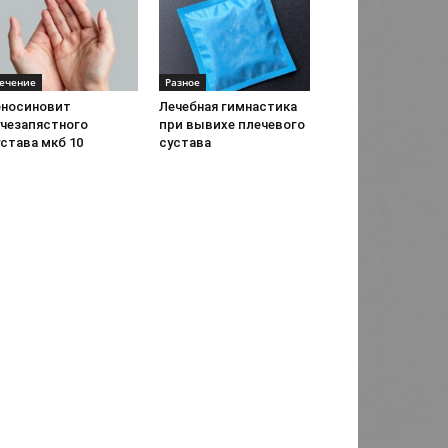
ечение
Разное
еносиновит
Лечебная гимнастика
учезапястного
при вывихе плечевого
става мкб 10
сустава