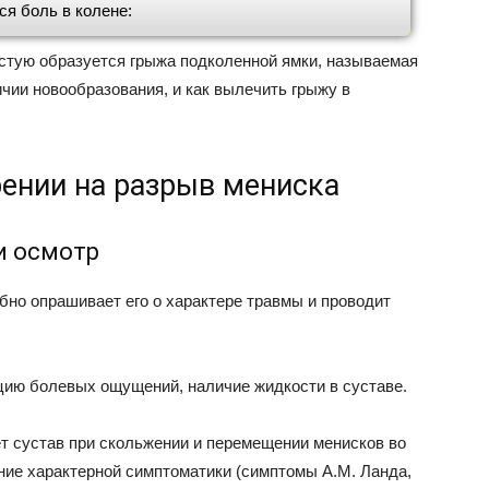
ся боль в колене:
стую образуется грыжа подколенной ямки, называемая
ичии новообразования, и как вылечить грыжу в
рении на разрыв мениска
и осмотр
бно опрашивает его о характере травмы и проводит
цию болевых ощущений, наличие жидкости в суставе.
ет сустав при скольжении и перемещении менисков во
ние характерной симптоматики (симптомы A.M. Ланда,