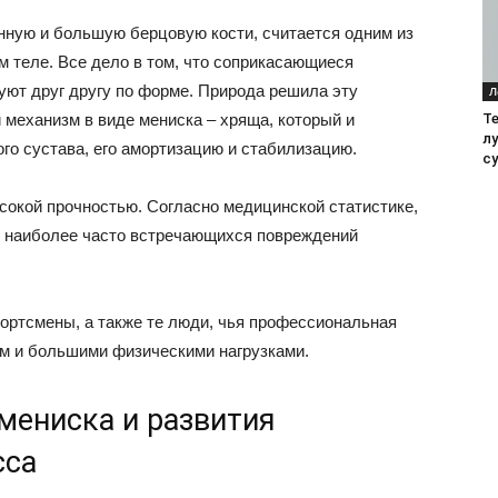
нную и большую берцовую кости, считается одним из
м теле. Все дело в том, что соприкасающиеся
уют друг другу по форме. Природа решила эту
Л
 механизм в виде мениска – хряща, который и
Т
л
го сустава, его амортизацию и стабилизацию.
су
ысокой прочностью. Согласно медицинской статистике,
к наиболее часто встречающихся повреждений
спортсмены, а также те люди, чья профессиональная
м и большими физическими нагрузками.
мениска и развития
сса