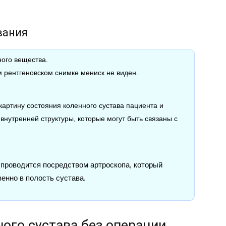
вания
ного вещества.
 рентгеновском снимке мениск не виден.
артину состояния коленного сустава пациента и
нутренней структуры, которые могут быть связаны с
 проводится посредством артроскопа, который
енно в полость сустава.
ого сустава без операции