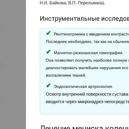
Н.И. Байкова, В.П. Перельмана).
Инструментальные исследо
Рентгенограмма с введением контраст
Последнее необходимо, так как на обычном
Магнитно-резонансная томография.
Она позволяет получить наиболее полную к
диагностировать малейшие нарушения его в
воспалением тканей.
Эндоскопическая артроскопия.
Осмотр внутренней поверхности сустава
вводится через микронадрез непосредств
Лечение мениска коленн