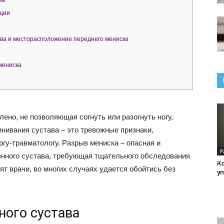
ка
ации
ва и месторасположение переднего мениска
мениска
ено, не позволяющая согнуть или разогнуть ногу,
инивания сустава – это тревожные признаки,
гу-травматологу. Разрыв мениска – опасная и
Р
енного сустава, требующая тщательного обследования
К
рят врачи, во многих случаях удается обойтись без
у
ного сустава