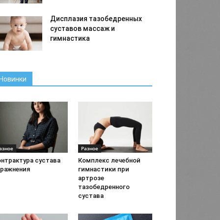
Дисплазия тазобедренных
суставов массаж и
гимнастика
Новинки
азное
Разное
онтрактура сустава
Комплекс лечебной
пражнения
гимнастики при
артрозе
тазобедренного
сустава