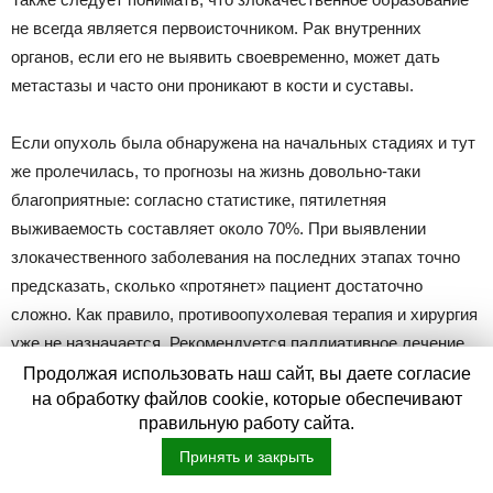
не всегда является первоисточником. Рак внутренних
органов, если его не выявить своевременно, может дать
метастазы и часто они проникают в кости и суставы.
Если опухоль была обнаружена на начальных стадиях и тут
же пролечилась, то прогнозы на жизнь довольно-таки
благоприятные: согласно статистике, пятилетняя
выживаемость составляет около 70%. При выявлении
злокачественного заболевания на последних этапах точно
предсказать, сколько «протянет» пациент достаточно
сложно. Как правило, противоопухолевая терапия и хирургия
уже не назначается. Рекомендуется паллиативное лечение,
которое лишь поможет избавить от мучительной боли в
Продолжая использовать наш сайт, вы даете согласие
на обработку файлов cookie, которые обеспечивают
суставе.
правильную работу сайта.
Ультразвуковое исследование суставов
Принять и закрыть