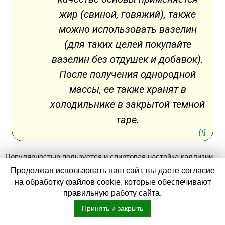
жир (свиной, говяжий), также
можно использовать вазелин
(для таких целей покупайте
вазелин без отдушек и добавок).
После получения однородной
массы, ее также хранят в
холодильнике в закрытой темной
таре.
[1]
Популярностью пользуется и спиртовая настойка каллизии,
поскольку она применяется вместо свежего сока или
Продолжая использовать наш сайт, вы даете согласие
на обработку файлов cookie, которые обеспечивают
листьев, ее удобно хранить, дозировать, несложно готовить.
правильную работу сайта.
Спирт повышает проникающие свойства и усиливает
эффективность применения золотого уса. Рецепт
Принять и закрыть
приготовления такой настойки далее.