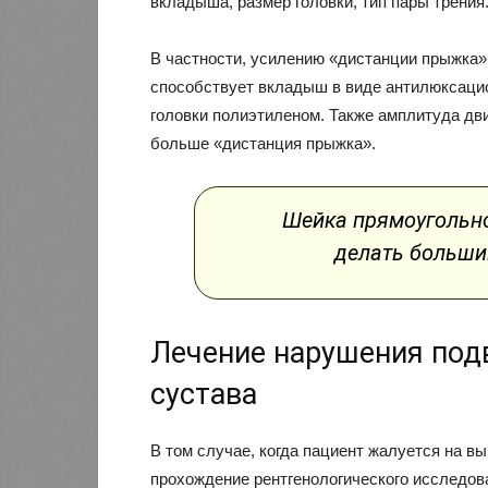
вкладыша, размер головки, тип пары трения
В частности, усилению «дистанции прыжка»
способствует вкладыш в виде антилюксацио
головки полиэтиленом. Также амплитуда дви
больше «дистанция прыжка».
Шейка прямоугольно
делать больши
Лечение нарушения под
сустава
В том случае, когда пациент жалуется на 
прохождение рентгенологического исследов