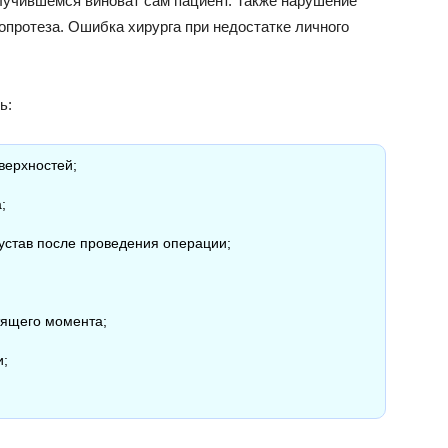
случившемся виноват сам пациент. Также нарушение
допротеза. Ошибка хирурга при недостатке личного
ь:
верхностей;
;
устав после проведения операции;
тящего момента;
и;