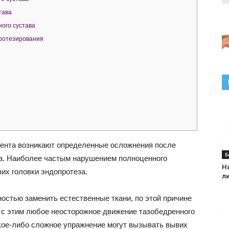
тава
ого сустава
протезирования
циента возникают определенные осложнения после
Б
ва. Наиболее частым нарушением полноценного
Н
их головки эндопротеза.
л
ностью заменить естественные ткани, по этой причине
и с этим любое неосторожное движение тазобедренного
акое-либо сложное упражнение могут вызывать вывих