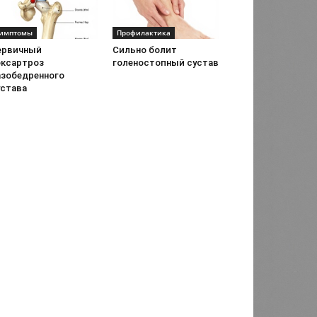
имптомы
Профилактика
ервичный
Сильно болит
оксартроз
голеностопный сустав
азобедренного
устава