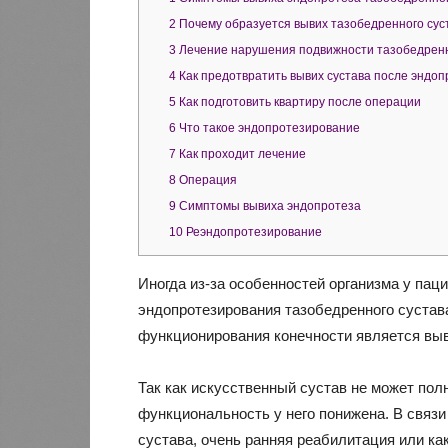
2
Почему образуется вывих тазобедренного сус
3
Лечение нарушения подвижности тазобедренн
4
Как предотвратить вывих сустава после эндо
5
Как подготовить квартиру после операции
6
Что такое эндопротезирование
7
Как проходит лечение
8
Операция
9
Симптомы вывиха эндопротеза
10
Реэндопротезирование
Иногда из-за особенностей организма у па
эндопротезирования тазобедренного суста
функционирования конечности является выв
Так как искусственный сустав не может пол
функциональность у него понижена. В связ
сустава, очень ранняя реабилитация или к