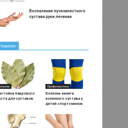
Воспаление лучезапястного
сустава руки лечение
Новинки
олезни
Профилактика
астойка лаврового
Болезнь кенига
иста для суставов
коленного сустава у
детей спортсменов