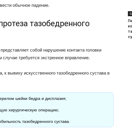
ивести обычное падение.
С
П
ротеза тазобедренного
к
т
с
 представляет собой нарушение контакта головки
м случае требуется экстренное вправление.
, к вывиху искусственного тазобедренного сустава в
перелом шейки бедра и дисплазия;
щую хирургическую операцию;
бильность тазобедренного сустава.