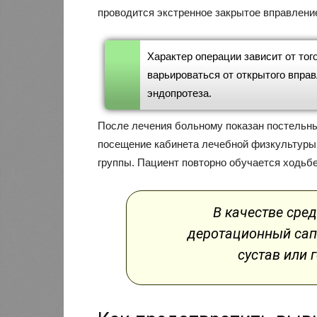
проводится экстренное закрытое вправление
Характер операции зависит от тог
варьироваться от открытого впра
эндопротеза.
После лечения больному показан постельны
посещение кабинета лечебной физкультуры
группы. Пациент повторно обучается ходьб
В качестве сре
деротационный сап
сустав или 