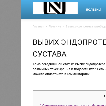
БОЛЕЗНИ
nano-
Главная
Лечение
Вывих эндопротеза тазобедр
ВЫВИХ ЭНДОПРОТЕ
dr.ru
СУСТАВА
Тема сегодняшней статьи: Вывих эндопротеза 
различных точек зрения и подвести итог. Если
можете описать это в комментариях.
1
Симптомы вывиха эндопротеза тазобедренног