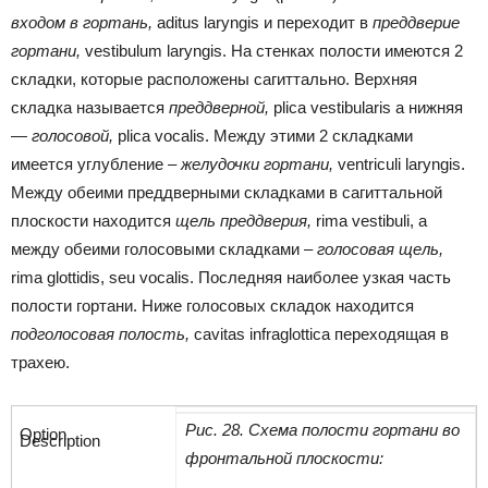
входом в гортань,
aditus laryngis и переходит в
преддверие
гортани,
vestibulum laryngis. На стенках полости имеются 2
складки, которые расположены сагиттально. Верхняя
складка называется
преддверной,
plica vestibularis а нижняя
—
голосовой,
plica vocalis. Между этими 2 складками
имеется углубление –
желудочки гортани,
ventriculi laryngis.
Между обеими преддверными складками в сагиттальной
плоскости находится
щель преддверия,
rima vestibuli, а
между обеими голосовыми складками –
голосовая щель,
rima glottidis, seu vocalis. Последняя наиболее узкая часть
полости гортани. Ниже голосовых складок находится
подголосовая полость,
cavitas infraglottica переходящая в
трахею.
Рис. 28. Схема полости гортани во
фронтальной плоскости: