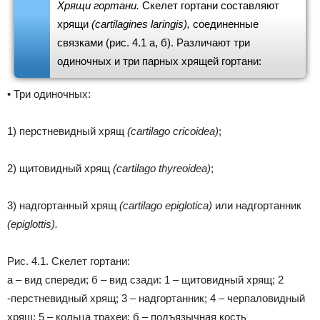
Хрящи гортани.
Скелет гортани составляют
хрящи
(cartilagines laringis),
соединенные
связками (рис. 4.1 а, б). Различают три
одиночных и три парных хрящей гортани:
• Три одиночных:
1) перстневидный хрящ
(cartilago cricoidea)
;
2) щитовидный хрящ
(cartilago thyreoidea)
;
3) надгортанный хрящ
(cartilago epiglotica)
или надгортанник
(epiglottis).
Рис. 4.1. Скелет гортани:
а – вид спереди; б – вид сзади: 1 – щитовидный хрящ; 2
-перстневидный хрящ; 3 – надгортанник; 4 – черпаловидный
хрящ; 5 – кольца трахеи; б – подъязычная кость