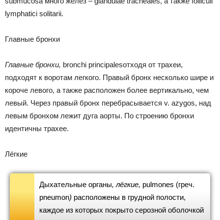
submucosa много желёз – glandulae tracheales, а также folliculi
lymphatici solitarii.
Главные бронхи
Главные бронхи,
bronchi principalesотходя от трахеи,
подходят к воротам легкого. Правый бронх несколько шире и
короче левого, а также расположен более вертикально, чем
левый. Через правый бронх перебрасывается v. azygos, над
левым бронхом лежит дуга аорты. По строению бронхи
идентичны трахее.
Лёгкие
Дыхательные органы
, лёгкие,
pulmones (греч.
pneumon
)
расположены в грудной полости,
каждое из которых покрыто серозной оболочкой