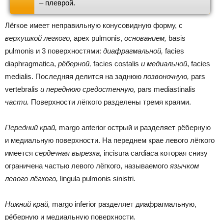
– плеврой.
Лёгкое имеет неправильную конусовидную форму, с
верхушкой легкого,
apex pulmonis,
основанием,
basis
pulmonis и 3 поверхностями:
диафрагмальной,
facies
diaphragmatica,
рёберной,
facies costalis
и медиальной
, facies
medialis. Последняя делится на заднюю
позвоночную,
pars
vertebralis
и переднюю средостенную,
pars mediastinalis
части.
Поверхности лёгкого разделены тремя краями.
Передний край,
margo anterior острый и разделяет рёберную
и медиальную поверхности. На переднем крае левого лёгкого
имеется
сердечная вырезка,
incisura cardiaca которая снизу
ограничена частью левого лёгкого, называемого
язычком
левого лёгкого,
lingula pulmonis sinistri.
Нижний край,
margo inferior разделяет диафрагмальную,
рёберную и медиальную поверхности.