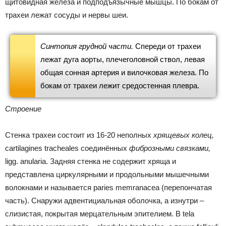
щитовидная железа и подподъязычные мышцы. По бокам от
трахеи лежат сосуды и нервы шеи.
Синтопия грудной части.
Спереди от трахеи
лежат дуга аорты, плечеголовной ствол, левая
общая сонная артерия и вилочковая железа. По
бокам от трахеи лежит средостенная плевра.
Строение
Стенка трахеи состоит из 16-20 неполных
хрящевых колец,
cartilagines tracheales соединённых
фиброзными связками,
ligg. anularia. Задняя стенка не содержит хряща и
представлена циркулярными и продольными мышечными
волокнами и называется paries memranacea (перепончатая
часть). Снаружи адвентициальная оболочка, а изнутри –
слизистая, покрытая мерцательным эпителием. В tela