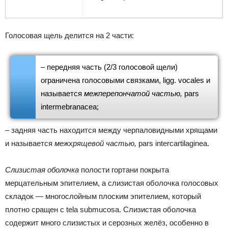
Голосовая щель делится на 2 части:
– передняя часть (2/3 голосовой щели)
ограничена голосовыми связками, ligg. vocales и
называется
межперепончатой частью,
pars
intermebranacea;
– задняя часть находится между черпаловидными хрящами
и называется
межхрящевой частью,
pars intercartilaginea.
Слизистая оболочка
полости гортани покрыта
мерцательным эпителием, а слизистая оболочка голосовых
складок — многослойным плоским эпителием, который
плотно сращен с tela submucosa. Слизистая оболочка
содержит много слизистых и серозных желёз, особенно в