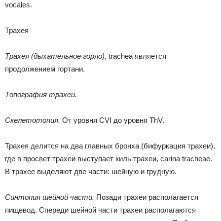
vocales.
Трахея
Трахея (дыхательное горло),
trachea является
продолжением гортани.
Топография трахеи.
Скелетотопия.
От уровня CVI до уровня ThV.
Трахея делится на два главных бронха (бифуркация трахеи),
где в просвет трахеи выступает киль трахеи, carina tracheae.
В трахее выделяют две части: шейную и грудную.
Синтопия шейной части.
Позади трахеи располагается
пищевод. Спереди шейной части трахеи располагаются