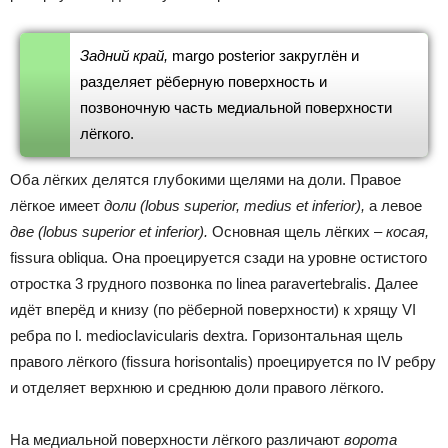
Задний край,
margo posterior закруглён и
разделяет рёберную поверхность и
позвоночную часть медиальной поверхности
лёгкого.
Оба лёгких делятся глубокими щелями на доли. Правое
лёгкое имеет
доли
(lobus superior, medius et inferior),
а левое
две
(lobus superior et inferior).
Основная щель лёгких –
косая,
fissura obliqua. Она проецируется сзади на уровне остистого
отростка 3 грудного позвонка по linea paravertebralis. Далее
идёт вперёд и книзу (по рёберной поверхности) к хрящу VI
ребра по l. medioclavicularis dextra. Горизонтальная щель
правого лёгкого (fissura horisontalis) проецируется по IV ребру
и отделяет верхнюю и среднюю доли правого лёгкого.
На медиальной поверхности лёгкого различают
ворота