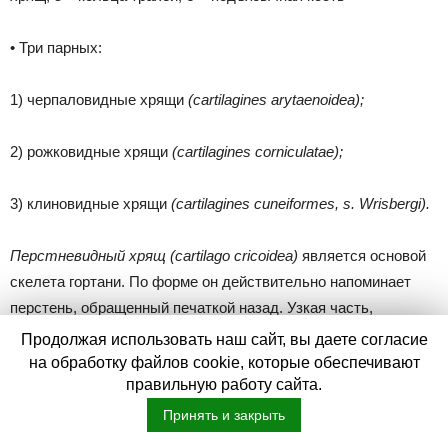
• Три парных:
1) черпаловидные хрящи
(cartilagines arytaenoidea);
2) рожковидные хрящи
(cartilagines corniculatae);
3) клиновидные хрящи
(cartilagines cuneiformes, s. Wrisbergi).
Перстневидный хрящ (cartilago cricoidea)
является основой
скелета гортани. По форме он действительно напоминает
перстень, обращенный печаткой назад. Узкая часть,
обращенная вперед, называется дугой
(arcus),
а
Продолжая использовать наш сайт, вы даете согласие
расширенная задняя – печаткой или пластиной
(lamina).
на обработку файлов cookie, которые обеспечивают
правильную работу сайта.
Боковые поверхности перстневидного хряща имеют верхние
и нижние суставные площадки для сочленения с
Принять и закрыть
черпаловидными и щитовидным хрящами соответственно.