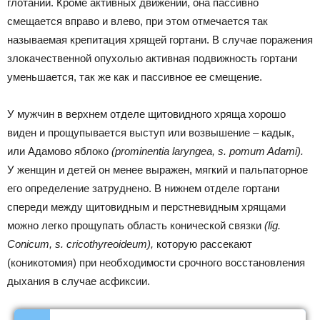
глотании. Кроме активных движений, она пассивно
смещается вправо и влево, при этом отмечается так
называемая крепитация хрящей гортани. В случае поражения
злокачественной опухолью активная подвижность гортани
уменьшается, так же как и пассивное ее смещение.
У мужчин в верхнем отделе щитовидного хряща хорошо
виден и прощупывается выступ или возвышение – кадык,
или Адамово яблоко
(prominentia laryngea, s. pomum Adami).
У женщин и детей он менее выражен, мягкий и пальпаторное
его определение затруднено. В нижнем отделе гортани
спереди между щитовидным и перстневидным хрящами
можно легко прощупать область конической связки
(lig.
Conicum, s. cricothyreoideum),
которую рассекают
(коникотомия) при необходимости срочного восстановления
дыхания в случае асфиксии.