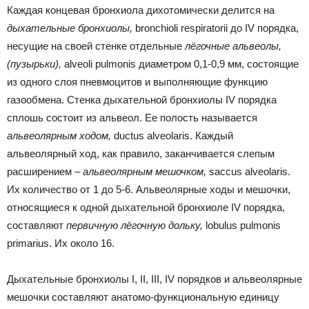
Каждая концевая бронхиола дихотомически делится на
дыхательные бронхиолы,
bronchioli respiratorii до IV порядка,
несущие на своей стенке отдельные
лёгочные альвеолы,
(пузырьки),
alveoli pulmonis диаметром 0,1-0,9 мм, состоящие
из одного слоя пневмоцитов и выполняющие функцию
газообмена. Стенка дыхательной бронхиолы IV порядка
сплошь состоит из альвеол. Ее полость называется
альвеолярным ходом,
ductus alveolaris. Каждый
альвеолярный ход, как правило, заканчивается слепым
расширением –
альвеолярным мешочком,
saccus alveolaris.
Их количество от 1 до 5-6. Альвеолярные ходы и мешочки,
относящиеся к одной дыхательной бронхиоле IV порядка,
составляют
первичную лёгочную дольку,
lobulus pulmonis
primarius. Их около 16.
Дыхательные бронхиолы I, II, III, IV порядков и альвеолярные
мешочки составляют анатомо-функциональную единицу