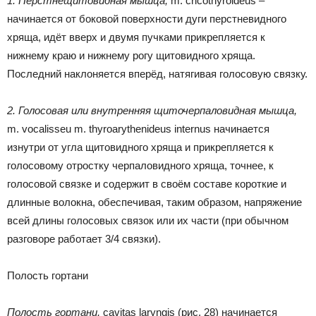
1. Перстнещитовидная мышца,
m. cricothyroideus –
начинается от боковой поверхности дуги перстневидного
хряща, идёт вверх и двумя пучками прикрепляется к
нижнему краю и нижнему рогу щитовидного хряща.
Последний наклоняется вперёд, натягивая голосовую связку.
2. Голосовая или внутренняя щиточерпаловидная мышца,
m. vocalisseu m. thyroarythenideus internus начинается
изнутри от угла щитовидного хряща и прикрепляется к
голосовому отростку черпаловидного хряща, точнее, к
голосовой связке и содержит в своём составе короткие и
длинные волокна, обеспечивая, таким образом, напряжение
всей длины голосовых связок или их части (при обычном
разговоре работает 3/4 связки).
Полость гортани
Полость гортани,
cavitas laryngis (рис. 28) начинается