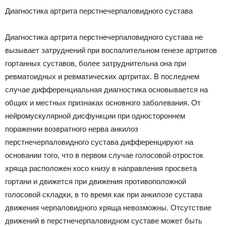
Диагностика артрита перстнечерпаловидного сустава
Диагностика артрита перстнечерпаловидного сустава не
вызывает затруднений при воспалительном генезе артритов
гортанных суставов, более затруднительна она при
ревматоидных и ревматических артритах. В последнем
случае дифференциальная диагностика основывается на
общих и местных признаках основного заболевания. От
нейромускулярной дисфункции при одностороннем
поражении возвратного нерва анкилоз
перстнечерпаловидного сустава дифференцируют на
основании того, что в первом случае голосовой отросток
хряща расположен косо книзу в направления просвета
гортани и движется при движения противоположной
голосовой складки, в то время как при анкилозе сустава
движения черпаловидного хряща невозможны. Отсутствие
движений в перстнечерпаловидном суставе может быть