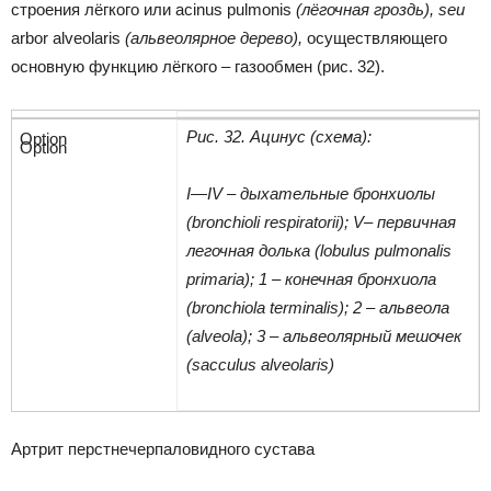
строения лёгкого или
acinus pulmonis
(лёгочная гроздь),
seu
arbor alveolaris
(альвеолярное дерево),
осуществляющего
основную функцию лёгкого – газообмен (рис. 32).
Рис. 32. Ацинус (схема):
I
—
IV
– дыхательные бронхиолы
(
bronchioli
respiratorii
);
V
–
п
ервичная
легочная долька (lobulus pulmonalis
primaria); 1 – конечная бронхиола
(
bronchiola
terminalis
); 2 – альвеола
(
alveola
); 3 – альвеолярный мешочек
(
sacculus
alveolaris
)
Артрит перстнечерпаловидного сустава