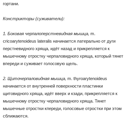
гортани.
Констрикторы (суживатели):
1. Боковая черпалоперстневидная мышца,
m.
cricoarytenoideus lateralis начинается латерально от дуги
перстневидного хряща, идёт назад и прикрепляется к
мышечному отростку черпаловидного хряща, который тянет
впереди и суживает голосовую щель.
2. Щиточерпаловидная мышца,
m. thyroarytenoideus
начинается от внутренней поверхности пластинки
щитовидного хряща, идёт вверх и кзади, прикрепляется к
мышечному отростку черпаловидного хряща. Тянет
мышечные отростки кпереди, голосовые отростки при этом
сближаются.