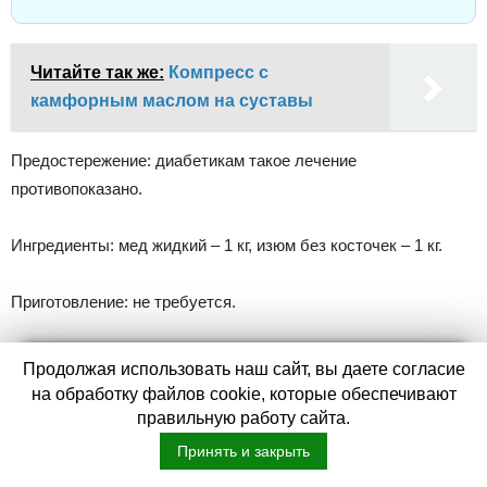
Читайте так же:
Компресс с
камфорным маслом на суставы
Предостережение: диабетикам такое лечение
противопоказано.
Ингредиенты: мед жидкий – 1 кг, изюм без косточек – 1 кг.
Приготовление: не требуется.
Прием: в течение 20 дней: один день – вместо
Продолжая использовать наш сайт, вы даете согласие
на обработку файлов cookie, которые обеспечивают
завтрака 100 грамм меда, другой день –100
правильную работу сайта.
грамм изюма. Курс повторять каждый год.
Принять и закрыть