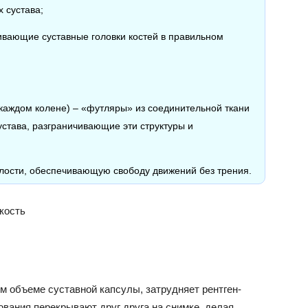
 сустава;
ивающие суставные головки костей в правильном
в каждом колене) – «футляры» из соединительной ткани
устава, разграничивающие эти структуры и
олости, обеспечивающую свободу движений без трения.
кость
м объеме суставной капсулы, затрудняет рентген-
ования перекрывают друг друга на снимке, делая