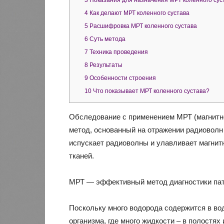
3
Показания для назначения МРТ коленного сус
4
Как делают МРТ коленного сустава
5
Расшифровка МРТ коленного сустава
6
Суть метода
7
Техника проведения
8
Результаты
9
Особенности строения
10
Что показывает МРТ коленного сустава?
Обследование с применением МРТ (магнитно
метод, основанный на отражении радиоволн 
испускает радиоволны и улавливает магнитн
тканей.
МРТ — эффективный метод диагностики пат
Поскольку много водорода содержится в во
организма, где много жидкости – в полостя