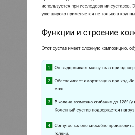
используется при исследовании суставов. Э
уже широко применяется не только в крупны
Функции и строение кол
Этот сустав имеет сложную композицию, о
Он выдерживает массу тела при однов
Обеспечивает амортизацию при ходьбе 
мозг.
В колене возможно сгибание до 128º (у 
Коленный сустав подвергается нагруз
Согнутое колено способно производит
голени.