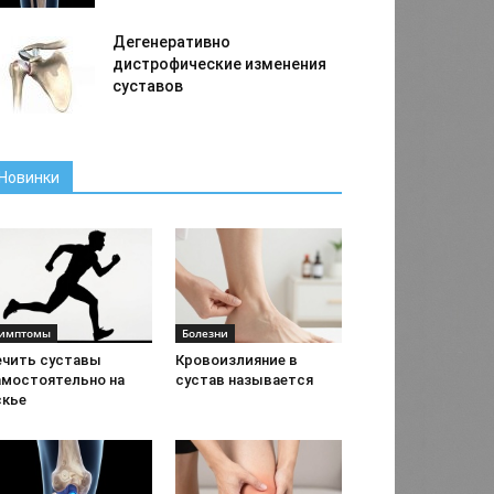
Дегенеративно
дистрофические изменения
суставов
Новинки
имптомы
Болезни
ечить суставы
Кровоизлияние в
амостоятельно на
сустав называется
скье