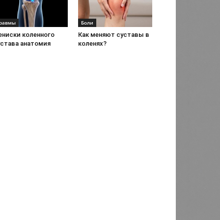
равмы
Боли
ениски коленного
Как меняют суставы в
устава анатомия
коленях?