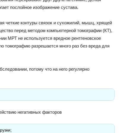
гает послойное изображение сустава.
ая четкие контуры связок и сухожилий, мышц, хрящей
ущество перед методом компьютерной томографии (КТ),
ении МРТ не используется вредное рентгеновское
ую томографию разрешается много раз без вреда для
бследовании, потому что на него регулярно
ействию негативных факторов
рузки;