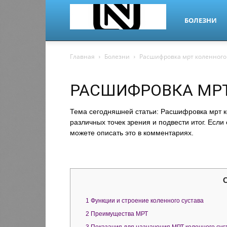
БОЛЕЗНИ
nano-
Главная
Болезни
Расшифровка мрт коленного
РАСШИФРОВКА МРТ
dr.ru
Тема сегодняшней статьи: Расшифровка мрт ко
различных точек зрения и подвести итог. Если
можете описать это в комментариях.
1
Функции и строение коленного сустава
2
Преимущества МРТ