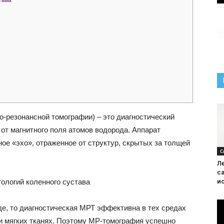
тава
-резонансной томографии) – это диагностический
от магнитного поля атомов водорода. Аппарат
ое «эхо», отраженное от структур, скрытых за толщей
С
Л
с
ологий коленного сустава
и
де, то диагностическая МРТ эффективна в тех средах
х и мягких тканях. Поэтому МР-томография успешно