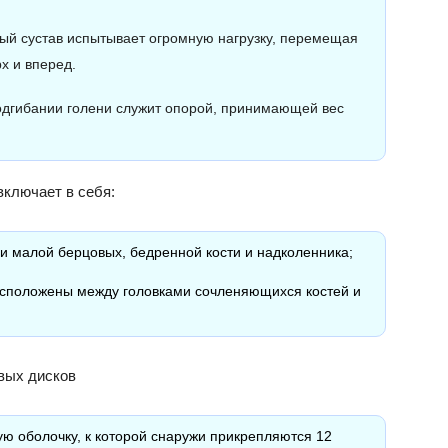
ый сустав испытывает огромную нагрузку, перемещая
х и вперед.
одгибании голени служит опорой, принимающей вес
включает в себя:
и малой берцовых, бедренной кости и надколенника;
асположены между головками сочленяющихся костей и
евых дисков
ю оболочку, к которой снаружи прикрепляются 12