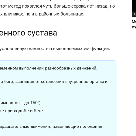
тот метод появился чуть больше сорока лет назад, но
х клиниках, но и в районных больницах.
Т
М
с
енного сустава
бусловленную важностью выполняемых им функций:
ременном выполнении разнообразных движений.
и беге, защищая от сотрясения внутренние органы и
гимнастов – до 150º).
ке при ходьбе и беге
ь вращательные движения, изменяющие положения