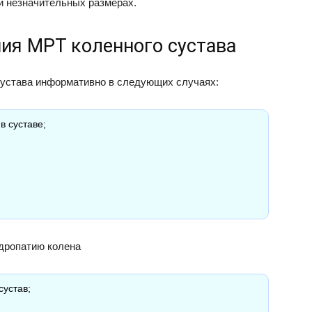
и незначительных размерах.
ния МРТ коленного сустава
сустава информативно в следующих случаях:
в суставе;
дропатию колена
сустав;