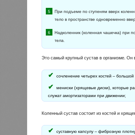
При подъеме по ступеням вверх коленн
тело в пространстве одновременно ввер
Надколенник (коленная чашечка) при п
тела.
Это самый крупный сустав в организме. Он 
сочленение четырех костей – большой 
мениски (хрящевые диски), которые р
служат амортизаторами при движении;
Коленный сустав состоит из костей и хрящ
суставную капсулу – фиброзную плотну