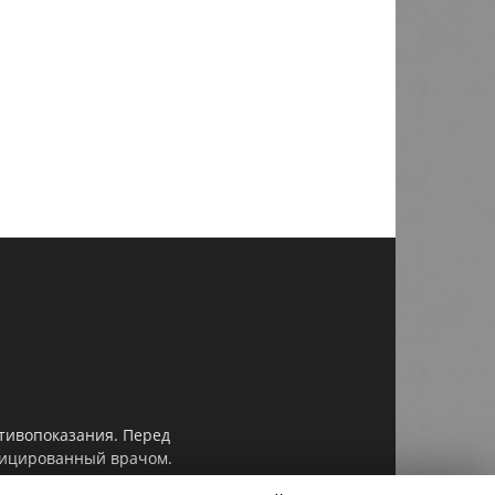
отивопоказания. Перед
ифицированный врачом.