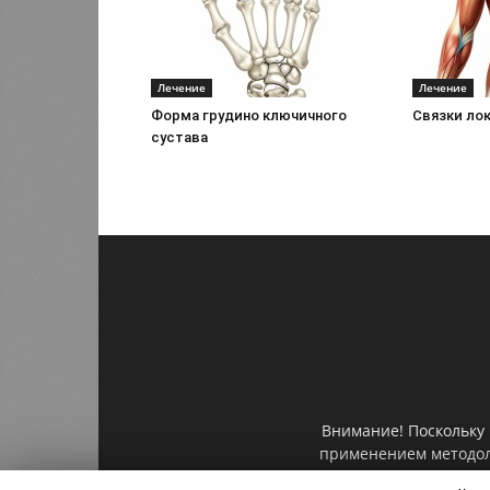
Лечение
Лечение
Форма грудино ключичного
Связки ло
сустава
Внимание! Поскольку 
применением методоло