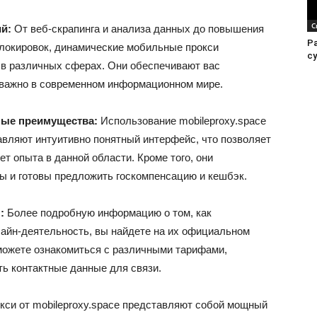
С
й:
От веб-скрапинга и анализа данных до повышения
Р
блокировок, динамические мобильные прокси
с
ы в различных сферах. Они обеспечивают вас
важно в современном информационном мире.
ные преимущества:
Использование mobileproxy.space
авляют интуитивно понятный интерфейс, что позволяет
ет опыта в данной области. Кроме того, они
 и готовы предложить госкомпенсацию и кешбэк.
:
Более подробную информацию о том, как
лайн-деятельность, вы найдете на их официальном
можете ознакомиться с различными тарифами,
ь контактные данные для связи.
си от mobileproxy.space представляют собой мощный