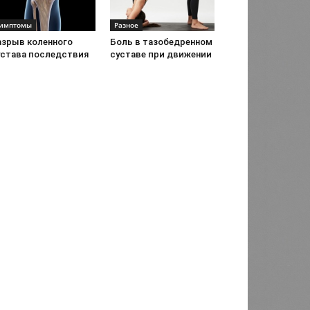
имптомы
Разное
азрыв коленного
Боль в тазобедренном
устава последствия
суставе при движении