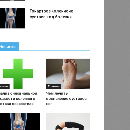
Гонартроз коленноно
сустава код болезни
Новинки
азное
Травмы
нализ синовиальной
Чем лечить
идкости коленного
воспаление суставов
устава показатели
ног