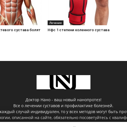
Лечение
ктевого сустава болят
Нфс 1 степени коленного сустава
Доктор Нано - ваш новый нанопротез!
Все о лечении суставов и профилактике болезней.
каждый случай индивидуален, то у всех методов могут быть пр
гии, описанной на сайте, обязательно посоветуйтесь с квал