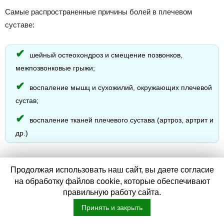
Самые распространенные причины болей в плечевом
суставе:
шейный остеохондроз и смещение позвонков,
межпозвонковые грыжи;
воспаление мышц и сухожилий, окружающих плечевой
сустав;
воспаление тканей плечевого сустава (артроз, артрит и
др.)
Остеохондроз сегодня встречается исключительно часто. В
Продолжая использовать наш сайт, вы даете согласие
той или иной степени он есть почти у всех взрослых людей.
на обработку файлов cookie, которые обеспечивают
В патологический процесс вовлекаются корешки
правильную работу сайта.
спинномозговых нервов, переходящих в плечевое сплетение.
Принять и закрыть
Боль в плече, вызванная остеохондрозом, обычно не