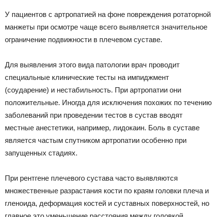
У пациентов с артропатией на фоне повреждения ротаторной
манжеты при осмотре чаще всего выявляется значительное
ограничение подвижности в плечевом суставе.
Для выявления этого вида патологии врач проводит
специальные клинические тесты на импиджмент
(соударение) и нестабильность. При артропатии они
положительные. Иногда для исключения похожих по течению
заболеваний при проведении тестов в сустав вводят
местные анестетики, например, лидокаин. Боль в суставе
является частым спутником артропатии особенно при
запущенных стадиях.
При рентгене плечевого сустава часто выявляются
множественные разрастания кости по краям головки плеча и
гленоида, деформация костей и суставных поверхностей, но
главное это уменьшение расстояния между головкой