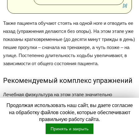
[3]
Также пациента обучают стоять на одной ноге и отводить ее
назад (упражнения делаются без опоры). На этом этапе уже
показаны кратковременные (до десяти минут трижды в день)
пешие прогулки – сначала на тренажере, а чуть позже – на
улице. Постепенно длительность ходьбы увеличивают, в
зависимости от общего состояния пациента.
Рекомендуемый комплекс упражнений
Лечебная физкультура на этом этапе значительно
усложняется. Как правило, больному уже изрядно надоели
Продолжая использовать наш сайт, вы даете согласие
ежедневные упражнения (особенно если он уже выписан
на обработку файлов cookie, которые обеспечивают
домой из медицинского учреждения), однако их обязательно
правильную работу сайта.
нужно выполнять через «не могу» и «не хочу».
Принять и закрыть