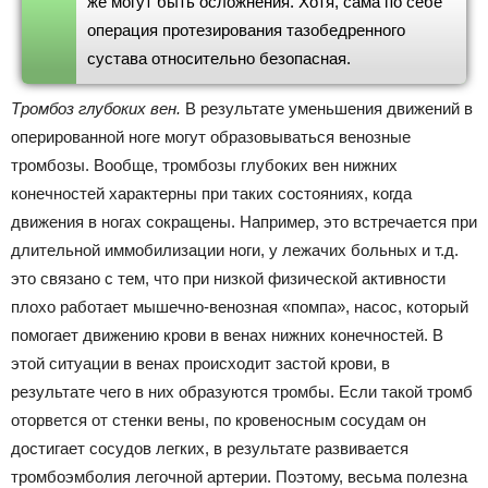
же могут быть осложнения. Хотя, сама по себе
операция протезирования тазобедренного
сустава относительно безопасная.
Тромбоз глубоких вен.
В результате уменьшения движений в
оперированной ноге могут образовываться венозные
тромбозы. Вообще, тромбозы глубоких вен нижних
конечностей характерны при таких состояниях, когда
движения в ногах сокращены. Например, это встречается при
длительной иммобилизации ноги, у лежачих больных и т.д.
это связано с тем, что при низкой физической активности
плохо работает мышечно-венозная «помпа», насос, который
помогает движению крови в венах нижних конечностей. В
этой ситуации в венах происходит застой крови, в
результате чего в них образуются тромбы. Если такой тромб
оторвется от стенки вены, по кровеносным сосудам он
достигает сосудов легких, в результате развивается
тромбоэмболия легочной артерии. Поэтому, весьма полезна