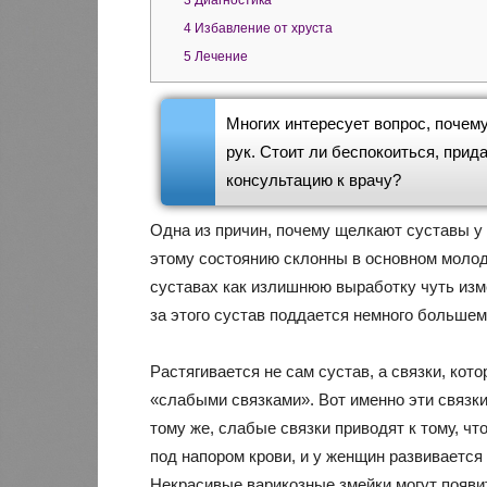
3
Диагностика
4
Избавление от хруста
5
Лечение
Многих интересует вопрос, почем
рук. Стоит ли беспокоиться, прид
консультацию к врачу?
Одна из причин, почему щелкают суставы 
этому состоянию склонны в основном молод
суставах как излишнюю выработку чуть изм
за этого сустав поддается немного больше
Растягивается не сам сустав, а связки, кот
«слабыми связками». Вот именно эти связки
тому же, слабые связки приводят к тому, ч
под напором крови, и у женщин развивается
Некрасивые варикозные змейки могут появит