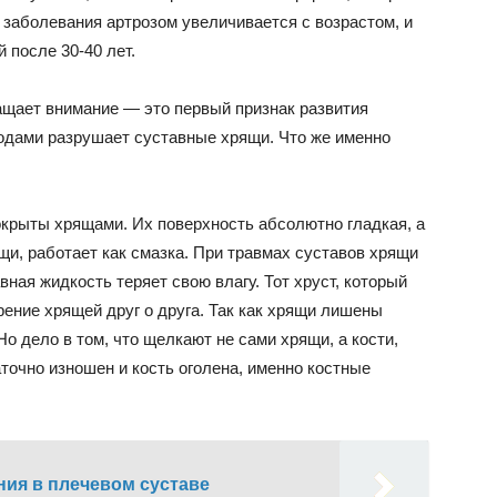
 заболевания артрозом увеличивается с возрастом, и
 после 30-40 лет.
ращает внимание — это первый признак развития
годами разрушает суставные хрящи. Что же именно
покрыты хрящами. Их поверхность абсолютно гладкая, а
щи, работает как смазка. При травмах суставов хрящи
вная жидкость теряет свою влагу. Тот хруст, который
рение хрящей друг о друга. Так как хрящи лишены
о дело в том, что щелкают не сами хрящи, а кости,
точно изношен и кость оголена, именно костные
ия в плечевом суставе