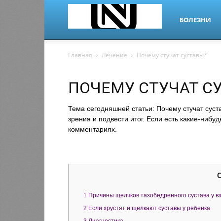
БОЛЕЗНИ
nano-
Главная
Лечение
Почему стучат суставы?
ПОЧЕМУ СТУЧАТ С
dr.ru
Тема сегодняшней статьи: Почему стучат суст
зрения и подвести итог. Если есть какие-нибу
комментариях.
1
Причины щелчков тазобедренного сустава у в
2
Если хрустят и щелкают суставы у ребенка