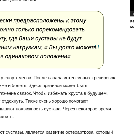
П
чески предрасположены к этому
Ка
к
ожно только порекомендовать
у, где Ваши суставы не будут
ним нагрузкам, и Вы долго можете
[1]
 в одинаковом положении.
 у спортсменов. После начала интенсивных тренировок
акже и болеть. Здесь причиной может быть
тяжение связок. Чтобы избежать хруста в будущем,
у отдохнуть. Также очень хорошо помогают
ьшают подвижность сустава. Через некоторое время
окоить.
т суставы, является развитие остеоартроза, который