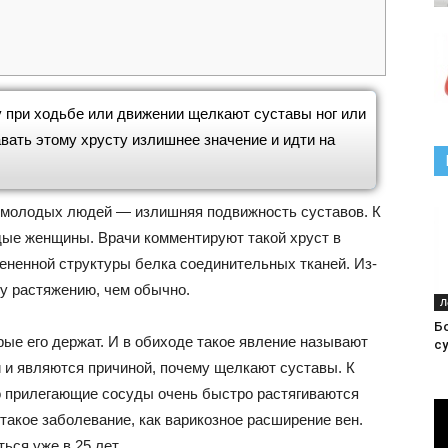
у при ходьбе или движении щелкают суставы ног или
авать этому хрусту излишнее значение и идти на
у молодых людей — излишняя подвижность суставов. К
ые женщины. Врачи комментируют такой хруст в
ененной структуры белка соединительных тканей. Из-
му растяжению, чем обычно.
Л
Б
орые его держат. И в обиходе такое явление называют
су
 и являются причиной, почему щелкают суставы. К
то прилегающие сосуды очень быстро растягиваются
 такое заболевание, как варикозное расширение вен.
ься уже в 25 лет.