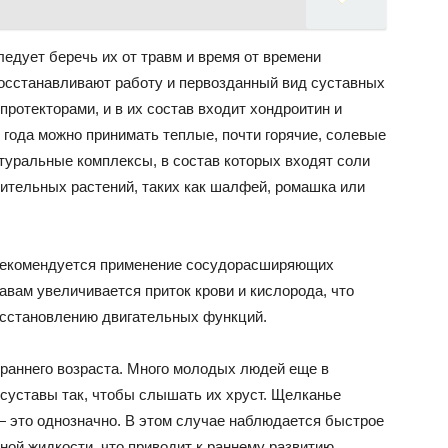
едует беречь их от травм и время от времени
осстанавливают работу и первозданный вид суставных
ротекторами, и в их состав входит хондроитин и
 года можно принимать теплые, почти горячие, солевые
туральные комплексы, в состав которых входят соли
ительных растений, таких как шалфей, ромашка или
 рекомендуется применение сосудорасширяющих
авам увеличивается приток крови и кислорода, что
осстановлению двигательных функций.
 раннего возраста. Много молодых людей еще в
 суставы так, чтобы слышать их хруст. Щелканье
 — это однозначно. В этом случае наблюдается быстрое
ной жидкости, что приводит к раннему развитию