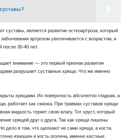
 суставы?
т суставы, является развитие остеоартроза, который
 заболевания артрозом увеличивается с возрастом, и
 после 30-40 лет.
ращает внимание — это первый признак развития
годами разрушает суставные хрящи. Что же именно
покрыты хрящами. Их поверхность абсолютно гладкая, а
щи, работает как смазка. При травмах суставов хрящи
вная жидкость теряет свою влагу. Тот хруст, который
рение хрящей друг о друга. Так как хрящи лишены
о дело в том, что щелкают не сами хрящи, а кости,
точно изношен и кость оголена, именно костные