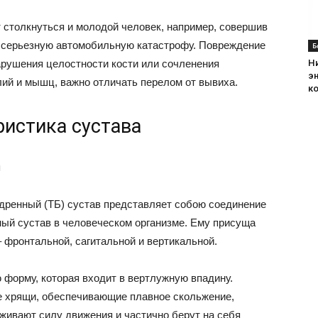
 столкнуться и молодой человек, например, совершив
в серьезную автомобильную катастрофу. Повреждение
Б
арушения целостности кости или сочленения
Н
э
лий и мышц, важно отличать перелом от вывиха.
к
ристика сустава
я
дренный (ТБ) сустав представляет собою соединение
ный сустав в человеческом организме. Ему присуща
– фронтальной, сагитальной и вертикальной.
 форму, которая входит в вертлужную впадину.
е хрящи, обеспечивающие плавное скольжение,
аживают силу движения и частично берут на себя