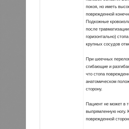
покоя, но иметь выс
поврежденной конечн
Подкожные кровоизли
после травматизации
горизонтально) стоп
крупных сосудов отм
При шеечных перело
сгибающие и разгиба
что стопа поврежден
анатомическом положе
сторону.
Пациент не может в 
выпрямленную ногу. 
поврежденной сторон