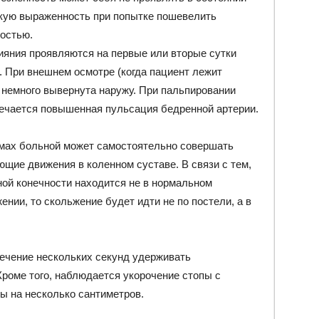
окую выраженность при попытке пошевелить
остью.
яния проявляются на первые или вторые сутки
. При внешнем осмотре (когда пациент лежит
а немного вывернута наружу. При пальпировании
ечается повышенная пульсация бедренной артерии.
мах больной может самостоятельно совершать
ющие движения в коленном суставе. В связи с тем,
ной конечности находится не в нормальном
нии, то скольжение будет идти не по постели, а в
течение нескольких секунд удерживать
Кроме того, наблюдается укорочение стопы с
ы на несколько сантиметров.