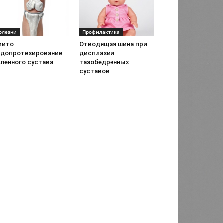
олезни
Профилактика
иито
Отводящая шина при
ндопротезирование
дисплазии
оленного сустава
тазобедренных
суставов