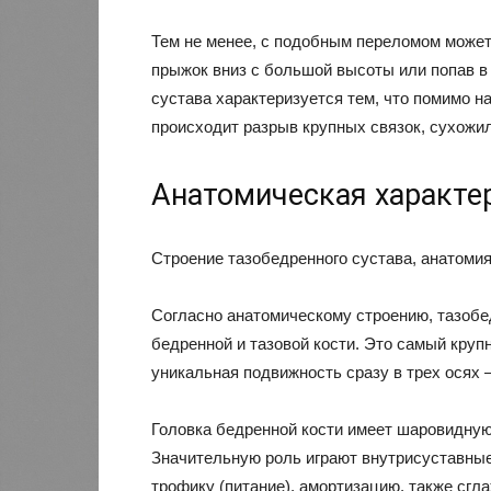
Тем не менее, с подобным переломом может
прыжок вниз с большой высоты или попав 
сустава характеризуется тем, что помимо н
происходит разрыв крупных связок, сухожи
Анатомическая характе
Строение тазобедренного сустава, анатоми
Согласно анатомическому строению, тазобе
бедренной и тазовой кости. Это самый круп
уникальная подвижность сразу в трех осях 
Головка бедренной кости имеет шаровидную
Значительную роль играют внутрисуставны
трофику (питание), амортизацию, также сгл