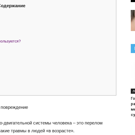
Содержание
пользуются?
Л
Г
р
 повреждение
м
с
-двигательной системы человека – это перелом
акие травмы в людей «в возрасте».