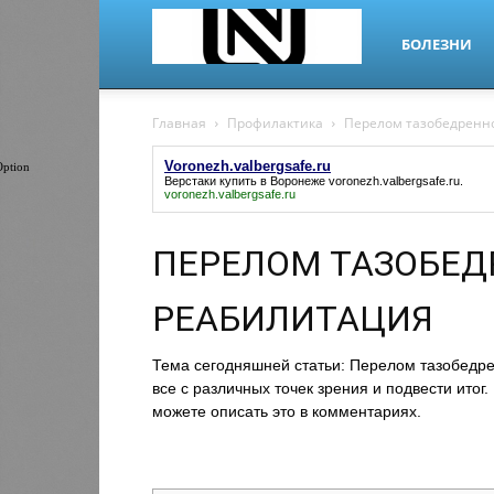
БОЛЕЗНИ
nano-
Главная
Профилактика
Перелом тазобедренно
Voronezh.valbergsafe.ru
Верстаки купить в Воронеже
voronezh.valbergsafe.ru
.
voronezh.valbergsafe.ru
dr.ru
ПЕРЕЛОМ ТАЗОБЕД
РЕАБИЛИТАЦИЯ
Тема сегодняшней статьи: Перелом тазобедре
все с различных точек зрения и подвести итог
можете описать это в комментариях.