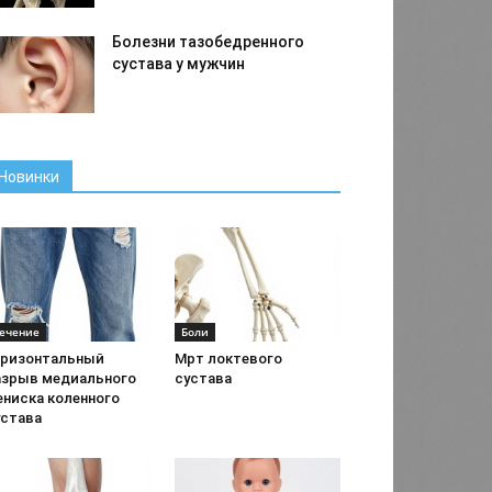
Болезни тазобедренного
сустава у мужчин
Новинки
ечение
Боли
оризонтальный
Мрт локтевого
азрыв медиального
сустава
ениска коленного
устава