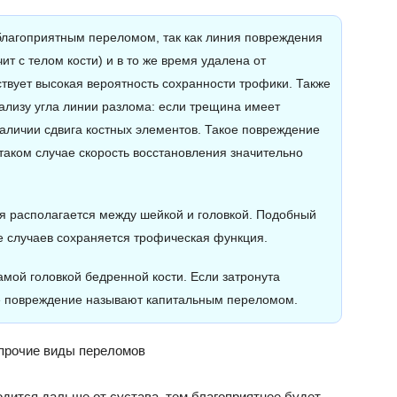
благоприятным переломом, так как линия повреждения
ит с телом кости) и в то же время удалена от
твует высокая вероятность сохранности трофики. Также
ализу угла линии разлома: если трещина имеет
наличии сдвига костных элементов. Такое повреждение
аком случае скорость восстановления значительно
я располагается между шейкой и головкой. Подобный
е случаев сохраняется трофическая функция.
мой головкой бедренной кости. Если затронута
ое повреждение называют капитальным переломом.
 прочие виды переломов
дится дальше от сустава, тем благоприятнее будет