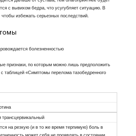
ся с вывихом бедра, что усугубляет ситуацию. В
 чтобы избежать серьезных последствий.
птомы
опровождается болезненностью
ые признаки, по которым можно лишь предположить
я с таблицей «Симптомы перелома тазобедренного
ртина
и трансцервикальный
ся на резкую (и в то же время терпимую) боль в
лезненность может себя не проявлять в состоянии