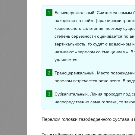
Базисцервикальный. Считается самым 
находится на шейке (практически гранич
кровеносного сплетения, поэтому сущес
степень серьезности оценивается по ан
вертикальность, то судят о возможном 
называют «перелом со смещением». В т
удлиняется.
Трансцервикальный. Место повреждени
перелом встречается реже всего. В ряд
Субкапитальный. Линия проходит под са
непосредственно сама головка, то так
Перелом головки тазобедренного сустава и
Таким образом, чем линия повреждения нахо