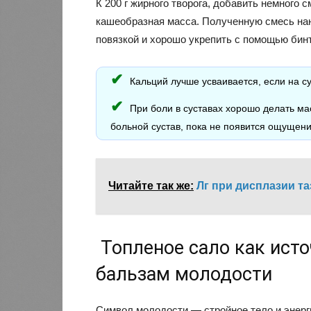
К 200 г жирного творога, добавить немного 
кашеобразная масса. Полученную смесь нан
повязкой и хорошо укрепить с помощью бинт
Кальций лучше усваивается, если на су
При боли в суставах хорошо делать м
больной сустав, пока не появится ощущени
Читайте так же:
Лг при дисплазии т
Топленое сало как исто
бальзам молодости
Символ молодости — стройное тело и энерги