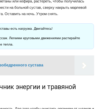
сметаны или кефира, растереть, чтобы получилась
ести на больной сустав, сверху накрыть марлевой
а. Оставить на ночь. Утром снять.
ставы есть нагрузка. Двигайтесь!
ассаж. Легкими круговыми движениями растирайте
е тепла.
азобедренного сустава
чник энергии и травяной
чность. Для того чтобы очистить организм от шлаков и