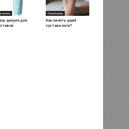
ечение
Симптомы
азь дикуля для
Как лечить ушиб
уставов
сустава ноги?