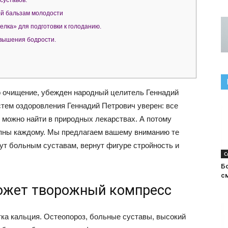
суставов.
ой бальзам молодости
лка» для подготовки к голоданию.
вышения бодрости.
о очищение, убежден народный целитель Геннадий
тем оздоровления Геннадий Петрович уверен: все
можно найти в природных лекарствах. А потому
пны каждому. Мы предлагаем вашему вниманию те
ут больным суставам, вернут фигуре стройность и
С
.
Б
с
ожет творожный компресс
тка кальция. Остеопороз, больные суставы, высокий