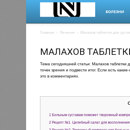
БОЛЕЗНИ
nano-
Главная
Лечение
Малахов таблетки для суста
МАЛАХОВ ТАБЛЕТК
dr.ru
Тема сегодняшней статьи: Малахов таблетки д
точек зрения и подвести итог. Если есть каки
это в комментариях.
1
Больным суставам поможет творожный компр
2
Рецепт №1. Целебный салат для восполнения 