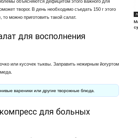
роблемы объясняются дефицитом этого важного для
может творог. В день необходимо съедать 150 г этого
Л
, то можно приготовить такой салат.
М
с
алат для восполнения
лочко или кусочек тыквы. Заправить нежирным йогуртом
 меда.
енивые вареники или другие творожные блюда.
компресс для больных