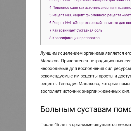
3
Рецепт №2. Творожный компресс для больных 
4
Топленое сало как источник энергии и травян
5
Рецепт №3. Рецепт фирменного рецепта «Мете
6
Рецепт №4. «Энергетический напиток» для по
7
Как возникает суставная боль
8
Классификация препаратов
Лучшим исцелением организма является ег
Малахов. Приверженец нетрадиционных сис
необходимые для восполнения сил ресурсы 
рекомендуемые им рецепты просты и досту
рецепты Геннадия Малахова, которые помог
восполнят источник энергии жизненных сил
Больным суставам пом
После 45 лет в организме ощущается нехва