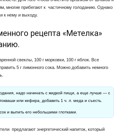
мм, многие прибегают к частичному голоданию. Однако
 к нему и выходу.
менного рецепта «Метелка»
анию.
аренной свеклы, 100 г морковки, 100 г яблок. Все
править 5 г лимонного сока. Можно добавить немного
ь.
лодания, надо начинать с жидкой пищи, а еще лучше — с
токваши или кефира, добавить 1 ч. л. меда и съесть.
сок и выпить его небольшими глотками.
ели предлагают энергетический напиток, который