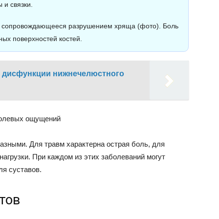
 и связки.
, сопровождающееся разрушением хряща (фото). Боль
ных поверхностей костей.
и дисфункции нижнечелюстного
болевых ощущений
азными. Для травм характерна острая боль, для
агрузки. При каждом из этих заболеваний могут
я суставов.
тов