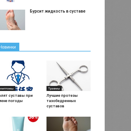
Бурсит жидкость в суставе
Новинки
имптомы
Травмы
олят суставы при
Лучшие протезы
мене погоды
тазобедренных
суставов