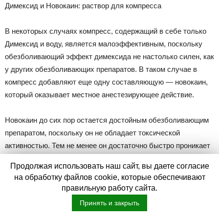
Димексид и Новокаин: раствор для компресса
В некоторых случаях компресс, содержащий в себе только
Димексид и воду, является малоэффективным, поскольку
обезболивающий эффект димексида не настолько силен, как
у других обезболивающих препаратов. В таком случае в
компресс добавляют еще одну составляющую — новокаин,
который оказывает местное анестезирующее действие.
Новокаин до сих пор остается достойным обезболивающим
препаратом, поскольку он не обладает токсической
активностью. Тем не менее он достаточно быстро проникает
в ткани и успешно воздействует на нервные клетки, которые
Продолжая использовать наш сайт, вы даете согласие
перестают посылать болевые импульсы в головной мозг.
на обработку файлов cookie, которые обеспечивают
Действие новокаина изолировано дает непродолжительный
правильную работу сайта.
эффект, который ограничивается одним часом.
Принять и закрыть