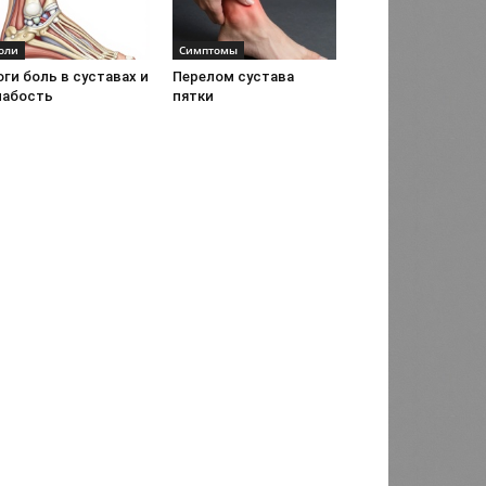
оли
Симптомы
ги боль в суставах и
Перелом сустава
лабость
пятки