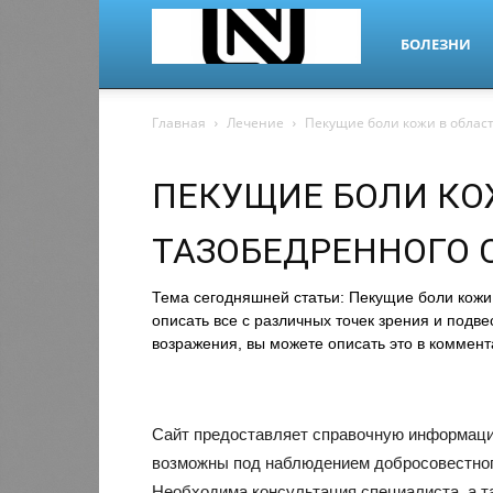
БОЛЕЗНИ
nano-
Главная
Лечение
Пекущие боли кожи в област
ПЕКУЩИЕ БОЛИ КО
dr.ru
ТАЗОБЕДРЕННОГО 
Тема сегодняшней статьи: Пекущие боли кожи 
описать все с различных точек зрения и подве
возражения, вы можете описать это в коммент
Сайт предоставляет справочную информацию
возможны под наблюдением добросовестного
Необходима консультация специалиста, а т