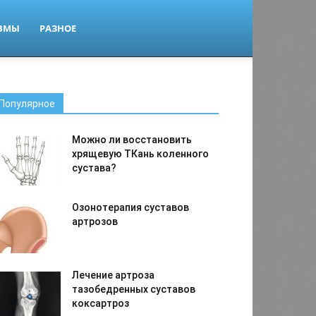
ВМЫ
РАЗНОЕ
Популярное
Можно ли восстановить
хрящевую ТКань коленного
сустава?
Озонотерапия суставов
артрозов
Лечение артроза
тазобедренных суставов
коксартроз