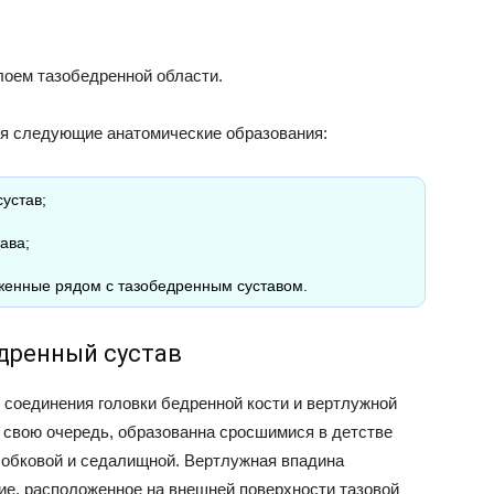
лоем тазобедренной области.
ся следующие анатомические образования:
устав;
ава;
женные рядом с тазобедренным суставом.
дренный сустав
 соединения головки бедренной кости и вертлужной
 в свою очередь, образованна сросшимися в детстве
 лобковой и седалищной. Вертлужная впадина
ие, расположенное на внешней поверхности тазовой