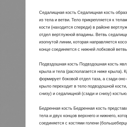
Седалищная кость Седалищная кость образу
из тела и ветви. Тело прикрепляется к тела
кости (находится спереди) в районе вертлу
отдел вертлужной впадины. Ветвь седалищн
изогнутой линии, которая направляется косо
конце соединяется с нижней лобковой ветвь
Подвздошная кость Подвздошная кость явля
крыла и тела (располагается ниже крыла). 
формирует боковой отдел таза, а сзади оно
крыло переходит в тело подвздошной кости,
снизу) и седалищной (сзади и снизу) кость
Бедренная кость Бедренная кость представ
тела и двух концов верхнего и нижнего, ко
соединяется с костями голени (большеберц