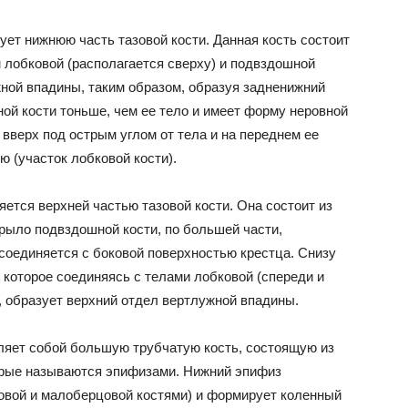
ет нижнюю часть тазовой кости. Данная кость состоит
м лобковой (располагается сверху) и подвздошной
жной впадины, таким образом, образуя задненижний
ой кости тоньше, чем ее тело и имеет форму неровной
 вверх под острым углом от тела и на переднем ее
ю (участок лобковой кости).
ется верхней частью тазовой кости. Она состоит из
Крыло подвздошной кости, по большей части,
 соединяется с боковой поверхностью крестца. Снизу
 которое соединяясь с телами лобковой (спереди и
ю, образует верхний отдел вертлужной впадины.
ляет собой большую трубчатую кость, состоящую из
торые называются эпифизами. Нижний эпифиз
овой и малоберцовой костями) и формирует коленный