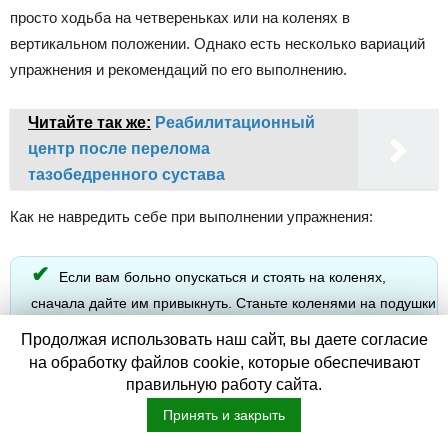
просто ходьба на четвереньках или на коленях в
вертикальном положении. Однако есть несколько вариаций
упражнения и рекомендаций по его выполнению.
Читайте так же:
Реабилитационный
центр после перелома
тазобедренного сустава
Как не навредить себе при выполнении упражнения:
Если вам больно опускаться и стоять на коленях,
сначала дайте им привыкнуть. Станьте коленями на подушки
просто постойте так, сколько выдержите. Следующий шаг –
Продолжая использовать наш сайт, вы даете согласие
убирайте подушки и начинайте движение. В первые дни
на обработку файлов cookie, которые обеспечивают
делайте хотя бы два-три шага, ежедневно прибавляйте по
правильную работу сайта.
столько же. «Золотое сечение», по утверждению медиков, –
Принять и закрыть
400 шагов в день.