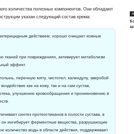
шого количества полезных компонентов. Они обладают
Л
струкции указан следующий состав крема:
Б
щ
актерицидным действием, хорошо очищает кожные
ию тканей при повреждениях, активирует метаболизм
ьный эффект.
олынь, перечную мяту, чистотел, календулу, зверобой
оздействие как на кожу, так и на сам сустав,
отека, улучшению кровообращения и проникновению в
еств.
ичивает синтез протеогликанов в полости сустава, в
же он ингибирует ферментные вещества, разрушающие
ое количество воды в области действия, поддерживает