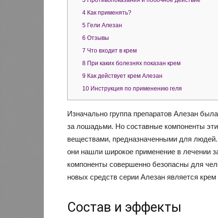
3
Противопоказания и побочное действие
4
Как применять?
5
Гели Алезан
6
Отзывы
7
Что входит в крем
8
При каких болезнях показан крем
9
Как действует крем Алезан
10
Инструкция по применению геля
Изначально группа препаратов Алезан была 
за лошадьми. Но составные компоненты эти
веществами, предназначенными для людей. 
они нашли широкое применение в лечении за
компоненты совершенно безопасны для чел
новых средств серии Алезан является крем 
Состав и эффекты