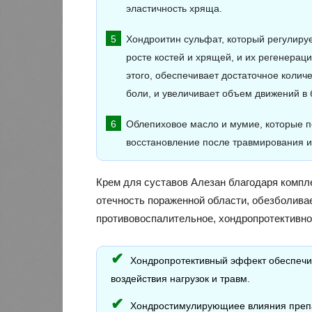
эластичность хряща.
Хондроитин сульфат, который регулируе
росте костей и хрящей, и их регенерац
этого, обеспечивает достаточное коли
боли, и увеличивает объем движений в 
Облепиховое масло и мумие, которые 
восстановление после травмирования и
Крем для суставов Алезан благодаря комп
отечность пораженной области, обезболива
противовоспалительное, хондропротективн
Хондропротективный эффект обеспечи
воздействия нагрузок и травм.
Хондростимулирующиее влияния препа