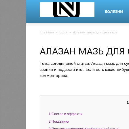
БОЛЕЗНИ
nano-
Главная
Боли
Алазан мазь для суставов
АЛАЗАН МАЗЬ ДЛЯ
dr.ru
Тема сегодняшней статьи: Алазан мазь для су
зрения и подвести итог. Если есть какие-нибу
комментариях.
1
Состав и эффекты
2
Показания