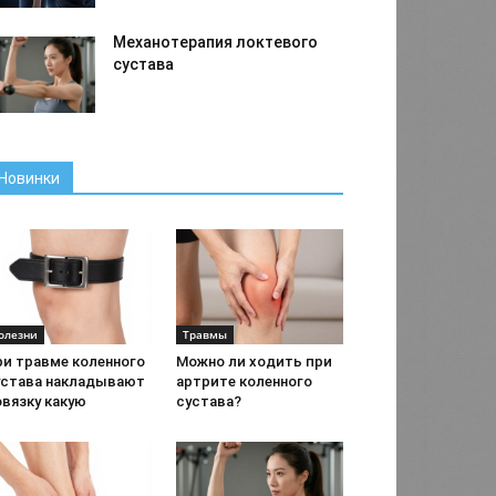
Механотерапия локтевого
сустава
Новинки
олезни
Травмы
ри травме коленного
Можно ли ходить при
устава накладывают
артрите коленного
овязку какую
сустава?