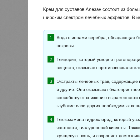
Крем для суставов Алезан состоит из боль
широким спектром лечебных эффектов. В ин
Вода с ионами серебра, обладающая б
покровы.
Глицерин, который ускоряет регенерац
веществ, оказывает противовоспалител
Экстракты лечебных трав, содержащие п
и другие. Они оказывают благоприятное в
способствуют снижению выраженности 
глубокие слои других необходимых вещ
Глюкозамина гидрохлорид, который увел
частности, гиалуроновой кислоты. Так
хрящевую ткань, и сохраняет достаточн