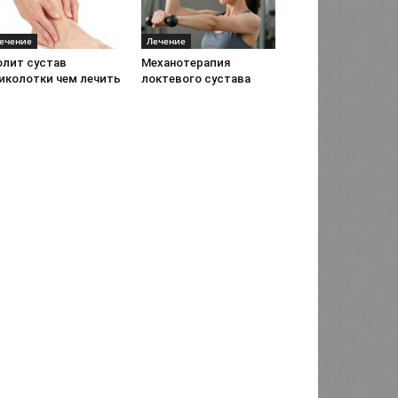
ечение
Лечение
олит сустав
Механотерапия
иколотки чем лечить
локтевого сустава